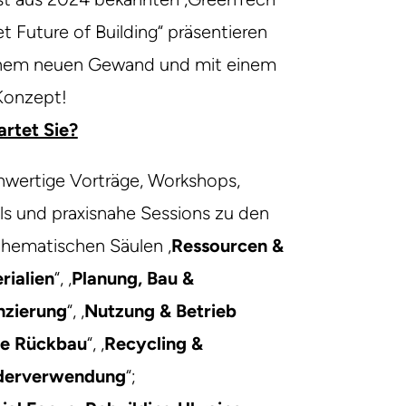
 Future of Building“ präsentieren
einem neuen Gewand und mit einem
Konzept!
rtet Sie?
wertige Vorträge, Workshops,
ls und praxisnahe Sessions zu den
 thematischen Säulen „
Ressourcen &
rialien
“, „
Planung, Bau &
nzierung
“, „
Nutzung & Betrieb
e Rückbau
“, „
Recycling &
derverwendung
“;