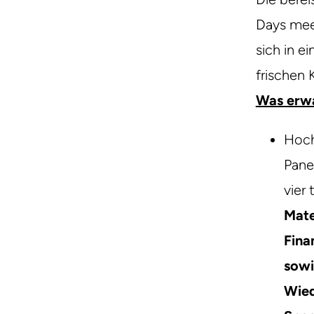
Days meet
sich in 
frischen 
Was erwa
Hoch
Pane
vier
Mate
Fina
sowi
Wie