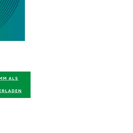
MM ALS
ERLADEN