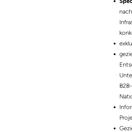
Spec
nach
Infr
konk
exkl
gezi
Ents
Unte
B2B-
Nati
Info
Proj
Gezi