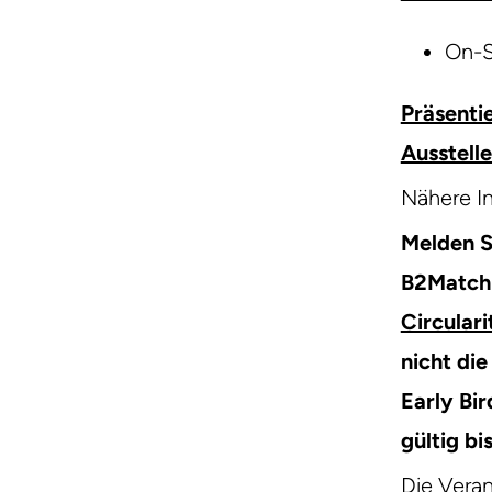
On-Si
Präsenti
Ausstell
Nähere I
Melden S
B2Match 
Circulari
nicht di
Early Bir
gültig bi
Die Veran