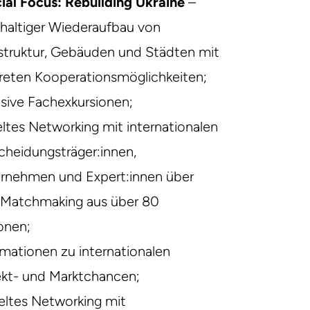
ial Focus: Rebuilding Ukraine
–
haltiger Wiederaufbau von
astruktur, Gebäuden und Städten mit
reten Kooperationsmöglichkeiten;
usive Fachexkursionen;
eltes Networking mit internationalen
cheidungsträger:innen,
rnehmen und Expert:innen über
Matchmaking aus über 80
onen;
rmationen zu internationalen
ekt- und Marktchancen;
eltes Networking mit