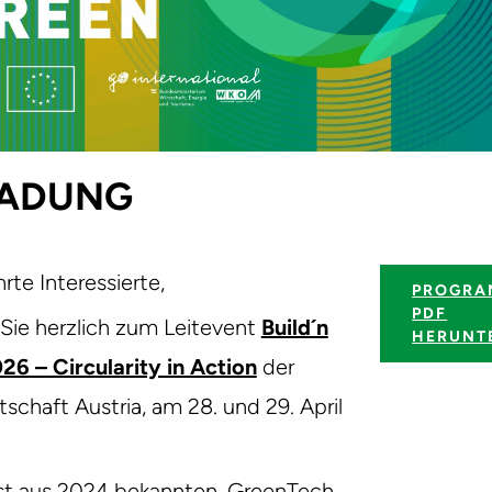
LADUNG
rte Interessierte,
PROGRA
PDF
 Sie herzlich zum Leitevent
Build´n
HERUNT
26 – Circularity in Action
der
schaft Austria, am 28. und 29. April
ist aus 2024 bekannten „GreenTech