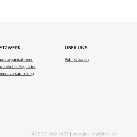
ETZWERK
ÜBER UNS
ägerorganisationen
Publikationen
dentliche Mitglieder
neralversammlung
+43 5 90 900 3465
|
energieklima@fmti.at