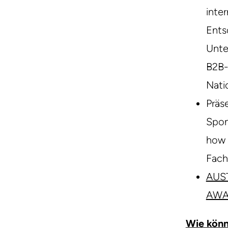
inte
Ents
Unte
B2B-
Nati
Präse
Spon
how 
Fach
AUS
AWA
Wie könn